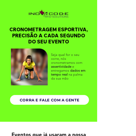
CRONOMETRAGEM ESPORTIVA,
PRECISÃO A CADA SEGUNDO
DO SEU EVENTO
Seja qual for o seu
corre, nós
cronometramos com
assertividade
e
entregamos
dados em
tempo real
na palma
da sua mão
CORRA E FALE COM A GENTE
Eventos que já usaram a nossa