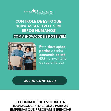
CONTROLE DE ESTOQUE
100% ASSERTIVO E SEM
ERROS HUMANOS
COM A iNOVACODE É POSSÍVEL!
Evite
devoluções
,
perdas
e tenha
economia de até
40%
no inventário
da sua empresa
QUERO CONHECER
O CONTROLE DE ESTOQUE DA
iNOVACODE RFiD É IDEAL PARA AS
EMPRESAS QUE PRECISAM GERENCIAR