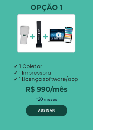
OPÇÃO 1
✓ 1 Coletor
✓ 1 Impressora
✓ 1 Licença software/app
R$ 990/mês
*20 meses
ASSINAR