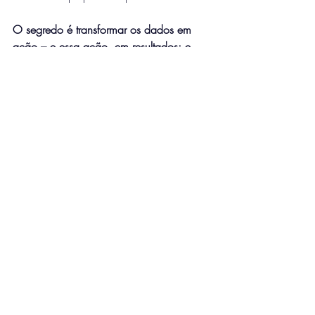
O segredo é transformar os dados em 
ação – e essa ação, em resultados; e 
a 
Inovacode
 está aqui para te ajudar 
nesse processo.
Clique aqui
 e fale com um especialista 
da Inovacode e descubra como utilizar a 
tecnologia para impulsionar o seu 
negócio.
Posts recentes
Ver tudo