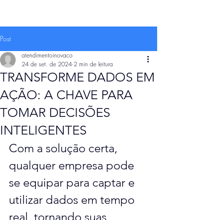
Post
atendimentoinovaco
24 de set. de 2024
2 min de leitura
TRANSFORME DADOS EM
AÇÃO: A CHAVE PARA
TOMAR DECISÕES
INTELIGENTES
Com a solução certa, 
qualquer empresa pode 
se equipar para captar e 
utilizar dados em tempo 
real, tornando suas 