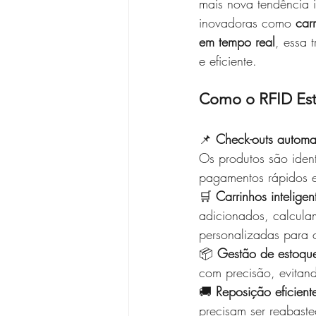
mais nova tendência 
inovadoras como 
car
em tempo real
, essa 
e eficiente.
Como o RFID Est
📌 
Check-outs automa
Os produtos são iden
pagamentos rápidos e 
🛒 
Carrinhos inteligen
adicionados, calcula
personalizadas para o
📦 
Gestão de estoque
com precisão, evitand
🚚 
Reposição eficient
precisam ser reabaste