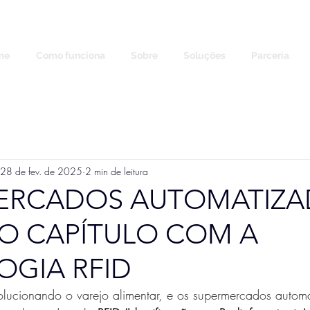
me
Como funciona
Sobre
Soluções
Parceria
28 de fev. de 2025
2 min de leitura
ERCADOS AUTOMATIZA
O CAPÍTULO COM A
OGIA RFID
volucionando o varejo alimentar, e os supermercados autom