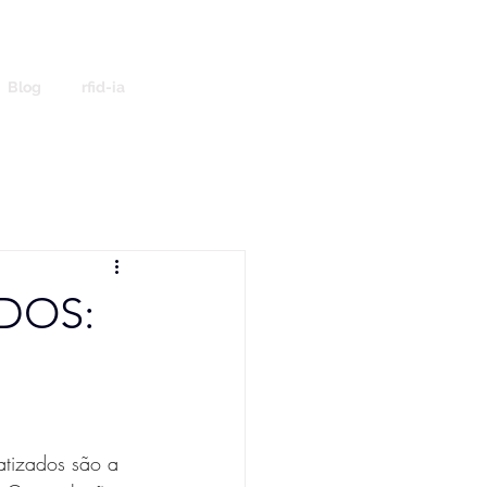
Blog
rfid-ia
DOS:
atizados são a 