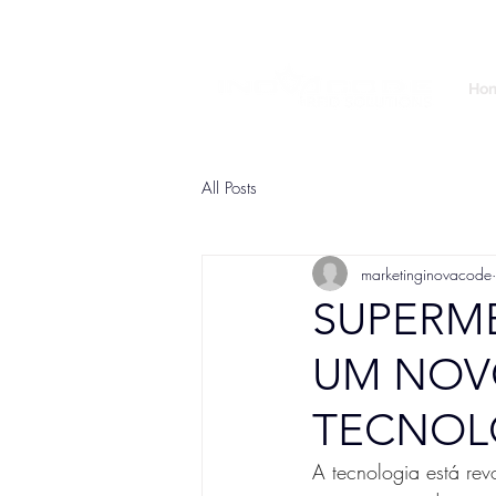
Ho
All Posts
marketinginovacode
SUPERM
UM NOV
TECNOL
A tecnologia está re