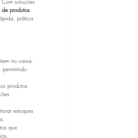
. Com soluções 
o de produtos 
ápida, prática 
item no caixa. 
 permitindo 
 os produtos 
ções 
orar estoques 
s.
tos que 
ios.