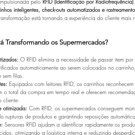
impulsionada pelo 
RFID (Identificação por Radiofrequência)
rinhos inteligentes, check-outs automatizados e rastreament
transformação está tornando a experiência do cliente mais r
á Transformando os Supermercados?
tizados:
 O RFID elimina a necessidade de passar item por 
tificados automaticamente ao serem colocados no carrinho,
sem filas.
tes:
 Equipados com leitores RFID, os carrinhos reconhecem
m o total da compra em tempo real e oferecem recomenda
 cliente.
 otimizada:
 Com RFID, os supermercados conseguem monit
o rupturas de produtos e garantindo reposições automática
e:
 Sensores RFID ajudam a identificar rapidamente os produ
cidos, otimizando a logística interna e reduzindo desperdíc