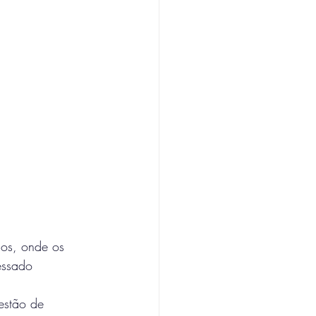
cos, onde os 
essado 
estão de 