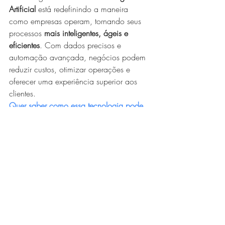
Artificial
 está redefinindo a maneira 
como empresas operam, tornando seus 
processos 
mais inteligentes, ágeis e 
eficientes
. Com dados precisos e 
automação avançada, negócios podem 
reduzir custos, otimizar operações e 
oferecer uma experiência superior aos 
clientes.
Quer saber como essa tecnologia pode 
transformar a sua empresa? Fale conosco 
e descubra!
Posts recentes
Ver tudo