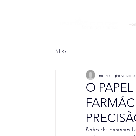
Ho
All Posts
marketinginovacode
O PAPEL
FARMÁC
PRECISÃ
Redes de farmácias l