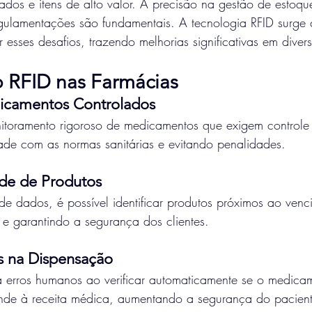
dos e itens de alto valor. A precisão na gestão de estoqu
ulamentações são fundamentais. A tecnologia RFID surg
r esses desafios, trazendo melhorias significativas em diver
o RFID nas Farmácias
icamentos Controlados
itoramento rigoroso de medicamentos que exigem controle 
ade com as normas sanitárias e evitando penalidades.
ade de Produtos
de dados, é possível identificar produtos próximos ao venc
 e garantindo a segurança dos clientes.
s na Dispensação
a erros humanos ao verificar automaticamente se o medica
nde à receita médica, aumentando a segurança do pacient