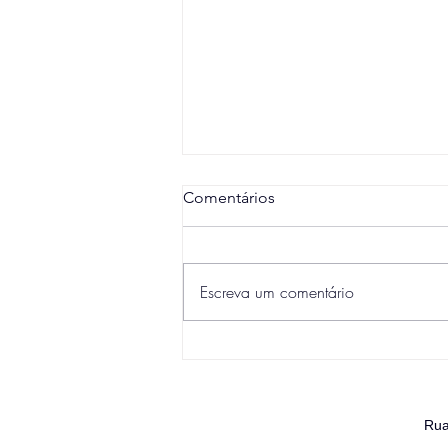
Comentários
Escreva um comentário
COMO MELHORAR A
EXPERIÊNCIA DO CLIENTE
COM A TECNOLOGIA RFID
Rua 