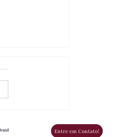
ODER DO RFID NA
ERIÊNCIA DO CLIENTE:
ESTOQUE À COMPRA
rasil
Entre em Contato!