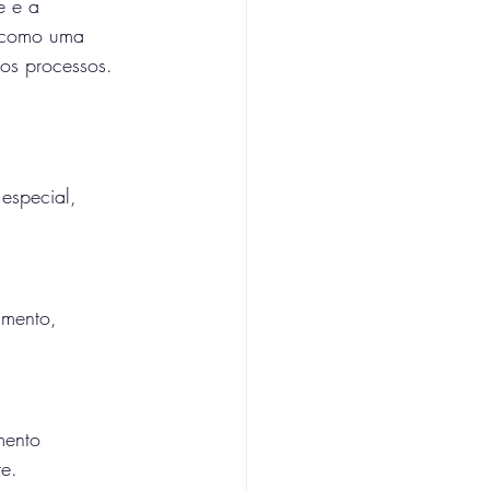
e e a 
e como uma 
sos processos.
especial, 
imento, 
mento 
e.