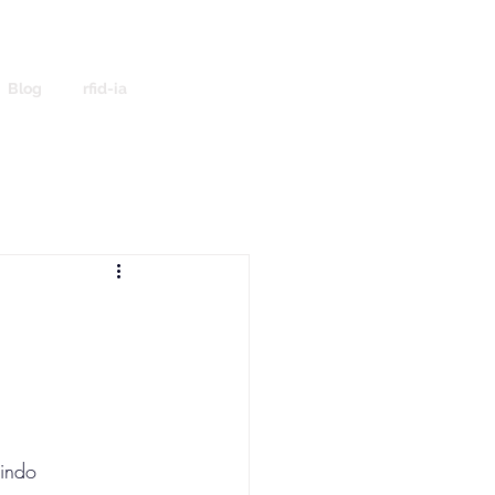
Blog
rfid-ia
indo 