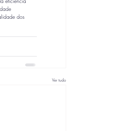
 eficiência 
idade 
alidade dos 
Ver tudo