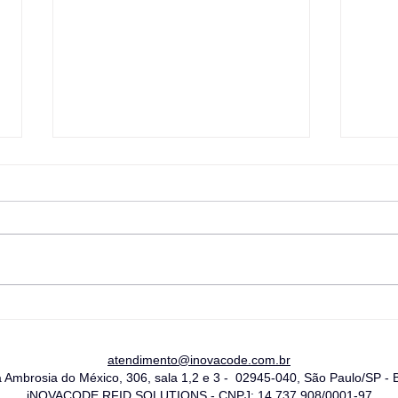
COMO IMPLEMENTAR UMA
O P
SOLUÇÃO RFID NA SUA
EXP
EMPRESA
DO 
atendimento@inovacode.com.br
Ambrosia do México, 306, sala 1,2 e 3 - 02945-040, São Paulo/SP - B
iNOVACODE RFID SOLUTIONS - CNPJ: 14.737.908/0001-97