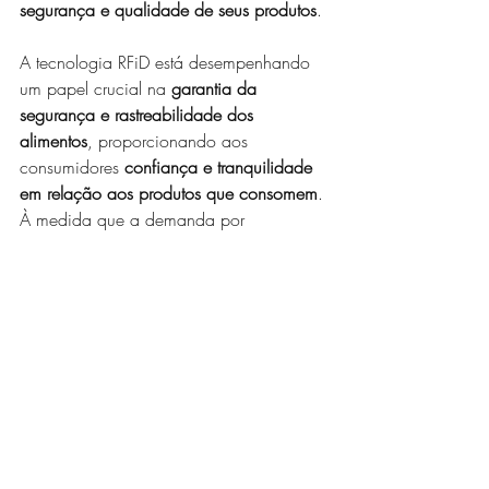
segurança e qualidade de seus produtos
.
A tecnologia RFiD está desempenhando 
um papel crucial na 
garantia da 
segurança e rastreabilidade dos 
alimentos
, proporcionando aos 
consumidores 
confiança e tranquilidade 
em relação aos produtos que consomem
. 
À medida que a demanda por 
transparência na cadeia de suprimentos 
continua a crescer, a RFiD se tornará uma 
ferramenta indispensável para empresas 
de alimentos que buscam atender aos 
mais altos padrões de segurança e 
qualidade alimentar.
Entre em contato agora mesmo
 e eleve o 
nível do seu negócio!