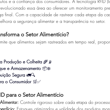
tos e a confiança dos consumidores. A tecnologia RFID (Id
 revolucionado essa área ao oferecer um monitoramento pr
ga final. Com a capacidade de rastrear cada etapa da ca
elhora a segurança alimentar e a transparência no setor.
sforma o Setor Alimentício?
rmite que alimentos sejam rastreados em tempo real, propo
a Produção e Colheita
 🌾📡
oque e Armazenamento
 📦❄️
ibuição Segura
 🚛🔍
ara o Consumidor
 🛒✅
ID para o Setor Alimentício
Alimentar:
 Controle rigoroso sobre cada etapa do process
erdício:
 Estoques otimizados e validade dos produtos mon