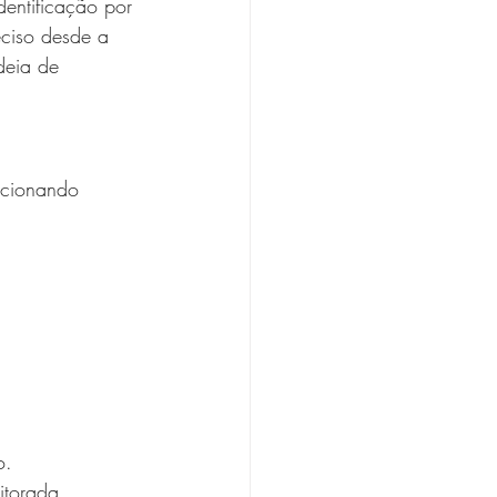
entificação por 
eciso desde a 
deia de 
rcionando 
o. 
itorada. 