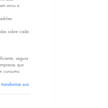
em erros e 
padrões 
adas sobre cada 
iciente, segura 
empresas que 
um consumo 
transformar sua 