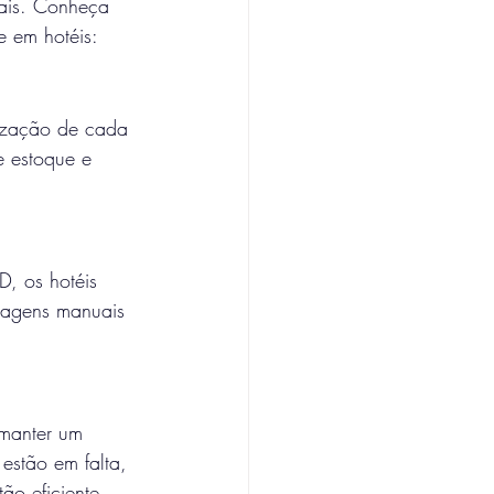
iais. Conheça 
e em hotéis:
lização de cada 
e estoque e 
D, os hotéis 
tagens manuais 
 manter um 
estão em falta, 
ão eficiente 