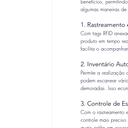
benefícios, permitind
algumas maneiras de u
1. Rastreamento
Com tags RFID anexad
produto em tempo real
facilita o acompanha
2. Inventário Au
Permite a realização d
podem escanear vária
demoradas. Isso econ
3. Controle de E
Com o rastreamento e
controle mais preciso
quais estão em excess