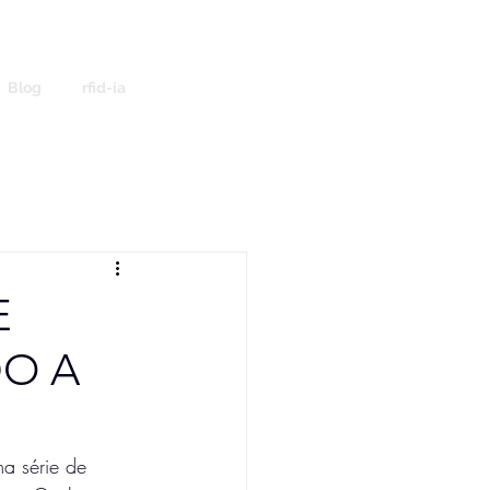
Blog
rfid-ia
E
DO A
a série de 