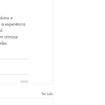
dutos e 
 a experiência 
el.
m otimizar 
edes.
Ver tudo