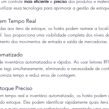
o um controle 
mais eficiente
 e 
preciso 
dos produtos e mater
tilizar essa tecnologia para aprimorar a gestão de estoqu
 em Tempo Real
as aos itens de estoque, os hotéis podem rastrear a loca
. Isso proporciona uma visibilidade completa dos níveis d
mento dos movimentos de entrada e saída de mercadorias.
tomatizado
e inventários automatizados e rápidos. Ao usar leitores RFI
s tags simultaneamente, eliminando a necessidade de con
omiza tempo e reduz erros de contagem.
stoque Preciso
m tempo real e inventário automatizado, os hotéis podem
 do estoque. Eles podem identificar rapidamente quais itens 
o e quais precisam ser reabastecidos, garantindo uma gest