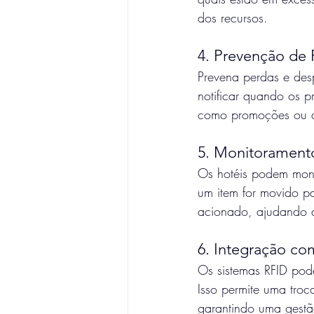
dos recursos.
4. Prevenção de 
Prevena perdas e desp
notificar quando os p
como promoções ou d
5. Monitorament
Os hotéis podem moni
um item for movido p
acionado, ajudando a
6. Integração co
Os sistemas RFID pode
Isso permite uma troc
garantindo uma gestã