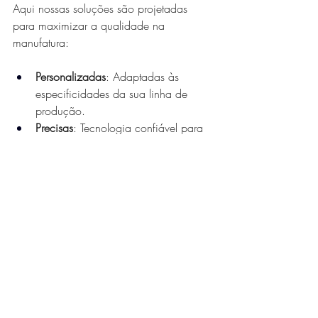
Aqui nossas soluções são projetadas 
para maximizar a qualidade na 
manufatura:
Personalizadas
: Adaptadas às 
especificidades da sua linha de 
produção.
Precisas
: Tecnologia confiável para 
rastreamento em ambientes 
industriais.
Escaláveis
: Funcionam para fábricas 
de qualquer tamanho, de pequenas 
a globais.
Sustentáveis
: Incluem tags 
ecológicas, alinhando qualidade 
com responsabilidade ambiental.
Eleve a Qualidade da Sua 