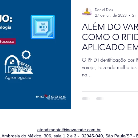
Daniel Dias
27 de jun. de 2023
2 m
ALÉM DO VA
COMO O RFI
APLICADO E
INESPERADO
O RFiD (Identificação por 
varejo, trazendo melhorias 
na...
atendimento@inovacode.com.br
Ambrosia do México, 306, sala 1,2 e 3 - 02945-040, São Paulo/SP - B