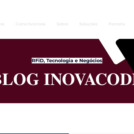
me
Como funciona
Sobre
Soluções
Parceria
RFiD, Tecnologia e Negócios
BLOG INOVACOD