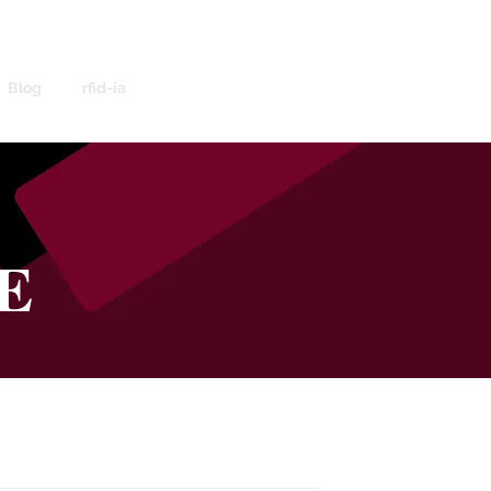
Blog
rfid-ia
E