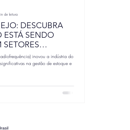
in de leitura
REJO: DESCUBRA
D ESTÁ SENDO
M SETORES
S
Radiofrequência) inovou a indústria do
significativas na gestão de estoque e
rasil